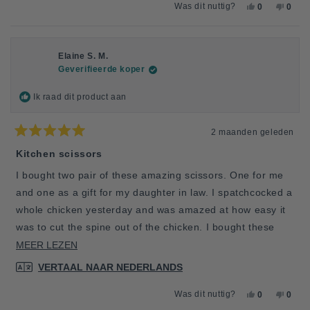
JA,
NEE,
Was dit nuttig?
0
0
DEZE
MENSEN
DEZE
MEN
BEOORDELI
HEBBEN
BEOO
HEB
VAN
JA
VAN
NEE
JAMES
GESTEMD
JAME
GES
M.
M.
Elaine S. M.
WAS
WAS
Geverifieerde koper
NUTTIG.
NIET
NUTTI
Ik raad dit product aan
2 maanden geleden
Beoordeeld
met
Kitchen scissors
5
van
I bought two pair of these amazing scissors. One for me
de
5
and one as a gift for my daughter in law. I spatchcocked a
sterren
whole chicken yesterday and was amazed at how easy it
was to cut the spine out of the chicken. I bought these
scissors because we will be raising our own meat
LEES
MEER LEZEN
chickens and will need good strong equipment when
MEER
VERTAAL NAAR NEDERLANDS
butchering. I am very pleased with their performance!
OVER
JA,
NEE,
Was dit nuttig?
0
0
DEZE
DEZE
MENSEN
DEZE
MEN