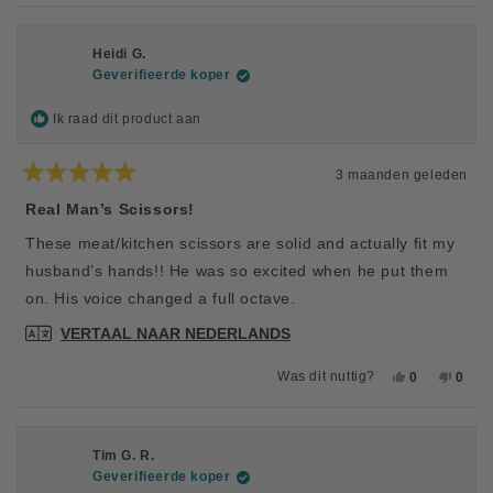
BEOORDELING
BEOORDELI
HEBBEN
BEOO
HEB
VAN
JA
VAN
NEE
ELAINE
GESTEMD
ELAI
GES
S.
S.
Heidi G.
M.
M.
Geverifieerde koper
WAS
WAS
NUTTIG.
NIET
NUTTI
Ik raad dit product aan
3 maanden geleden
Beoordeeld
met
Real Man’s Scissors!
5
van
These meat/kitchen scissors are solid and actually fit my
de
5
husband’s hands!! He was so excited when he put them
sterren
on. His voice changed a full octave.
VERTAAL NAAR NEDERLANDS
JA,
NEE,
Was dit nuttig?
0
0
DEZE
MENSEN
DEZE
MEN
BEOORDELI
HEBBEN
BEOO
HEB
VAN
JA
VAN
NEE
HEIDI
GESTEMD
HEIDI
GES
G.
G.
Tim G. R.
WAS
WAS
Geverifieerde koper
NUTTIG.
NIET