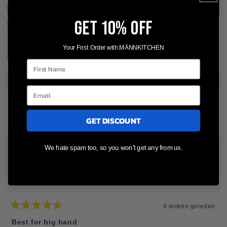
GET 10% OFF
Your First Order with MÄNNKITCHEN
First Name
(Ope
FILTERS
Schrijf een beoordeling
in
een
nieu
venst
GET DISCOUNT
Sorteren
Laden...
106 beoordelingen
We hate spam too, so you won't get any from us.
Scott R.
Geverifieerde koper
Ik raad dit product aan
4 weken geleden
Beoordeeld
met
Best for big hand