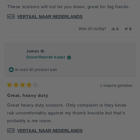
5
van
These scissors will not let you down, great for big hands..
de
5
VERTAAL NAAR NEDERLANDS
sterren
JA,
NEE,
Was dit nuttig?
4
0
DEZE
MENSEN
DEZE
MEN
BEOORDELI
HEBBEN
BEOO
HEB
VAN
JA
VAN
NEE
SCOTT
GESTEMD
SCOT
GES
R.
R.
James M.
WAS
WAS
Geverifieerde koper
NUTTIG.
NIET
NUTTI
Ik raad dit product aan
1 maand geleden
Beoordeeld
met
Great, heavy duty
4
van
Great heavy duty scissors. Only complaint is they kinda
de
5
rub uncomfortably against my thumb knuckle but that’s
sterren
probably a me issue.
VERTAAL NAAR NEDERLANDS