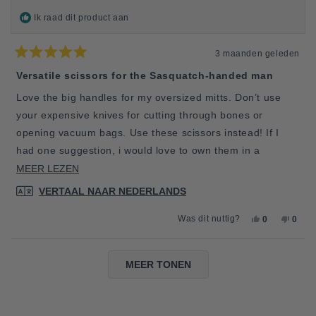
NUTTI
Ik raad dit product aan
3 maanden geleden
Beoordeeld
met
Versatile scissors for the Sasquatch-handed man
5
van
Love the big handles for my oversized mitts. Don’t use
de
5
your expensive knives for cutting through bones or
sterren
opening vacuum bags. Use these scissors instead! If I
had one suggestion, i would love to own them in a
dedicated ergonomic right hand option.
LEES
MEER LEZEN
MEER
VERTAAL NAAR NEDERLANDS
OVER
JA,
NEE,
Was dit nuttig?
0
0
DEZE
DEZE
MENSEN
DEZE
MEN
BEOORDELING
BEOORDELI
HEBBEN
BEOO
HEB
VAN
JA
VAN
NEE
Laden...
TIM
GESTEMD
TIM
GES
MEER TONEN
G.
G.
R.
R.
WAS
WAS
NUTTIG.
NIET
NUTTI