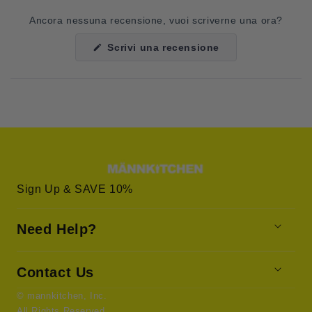
Ancora nessuna recensione, vuoi scriverne una ora?
(Si
Scrivi una recensione
apre
in
una
nuova
finestra)
Sign Up & SAVE 10%
Need Help?
Contact Us
© mannkitchen, Inc.
All Rights Reserved.