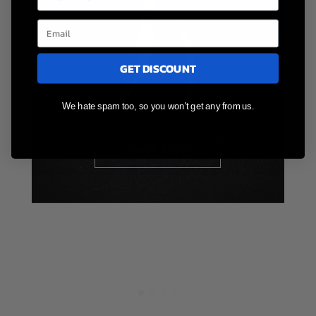
GET DISCOUNT
We hate spam too, so you won't get any from us.
SHOP NOW