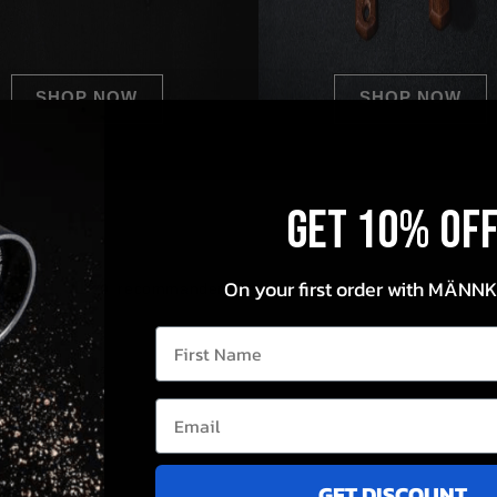
SHOP NOW
SHOP NOW
Get 10% OF
91%
On your first order with MÄNN
recommanderaient ce produit
First Name
30
2
0
2
1
GET DISCOUNT