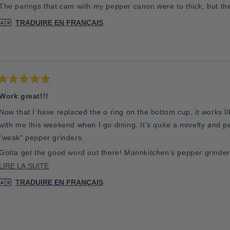
5
The parings that cam with my pepper canon were to thick, but th
étoiles
TRADUIRE EN FRANÇAIS
Noté
5
Work great!!!
sur
5
Now that I have replaced the o ring on the bottom cup, it works like a charm. I think I will take
étoiles
with me this weekend when I go dining. It’s quite a novelty and performs incredibly well compared to their
“weak” pepper grinders.
Gotta get the good word out there! Mannkitchen’s p
EN
LIRE LA SUITE
Cheers!
SAVOIR
George
TRADUIRE EN FRANÇAIS
PLUS
SUR
CET
AVIS