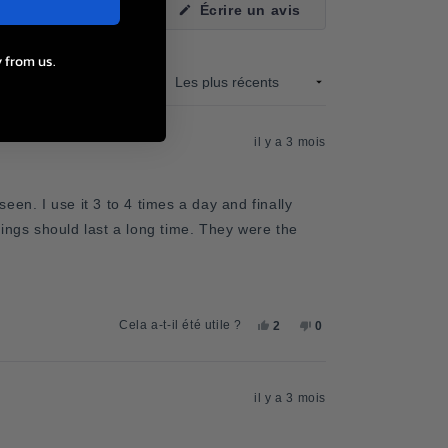
(S'ouvre
Écrire un avis
dans
une
nouvelle
 from us.
fenêtre)
Trier
il y a 3 mois
en. I use it 3 to 4 times a day and finally
rings should last a long time. They were the
OUI,
NON,
Cela a-t-il été utile ?
2
0
CET
PERSONNES
CET
PERSONNES
AVIS
ONT
AVIS
ONT
DE
VOTÉ
DE
VOTÉ
WILLIAM
OUI
WILLIAM
NON
A.
A.
il y a 3 mois
ÉTAIT
N'ÉTAIT
UTILE.
PAS
UTILE.