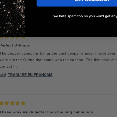
We hate spam too, so you won't get any
Chargement...
Noté
5
Perfect O-Rings
sur
5
The pepper cannon is by far the best pepper grinder I have ever se
étoiles
wore out the O-ring that came with the cannon. The five pack of 
perfect fit.
TRADUIRE EN FRANÇAIS
Noté
5
These work much better than the original orings
sur