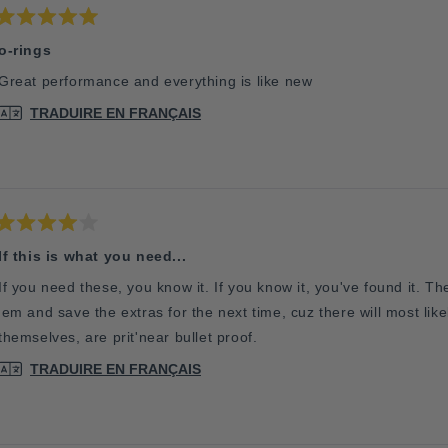
Noté
5
o-rings
sur
5
Great performance and everything is like new
étoiles
TRADUIRE EN FRANÇAIS
Noté
4
If this is what you need...
sur
5
If you need these, you know it. If you know it, you've found it. Th
étoiles
'em and save the extras for the next time, cuz there will most lik
themselves, are prit'near bullet proof.
TRADUIRE EN FRANÇAIS