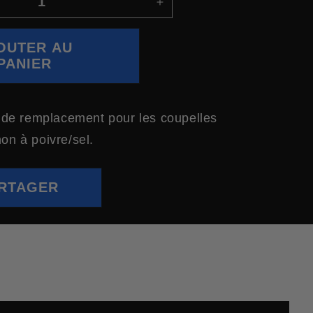
AUGMENTER
LA
QUANTITÉ
OUTER AU
DE
PANIER
ANNEAUX
TORIQUES
DE
RECHANGE
s de remplacement pour les coupelles
POUR
on à poivre/sel.
CANONS
À
POIVRE/SEL
(LOT
RTAGER
DE
5)