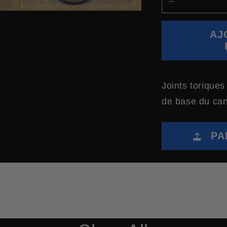
RÉDUIRE
LA
QUANTITÉ
AJ
DE
ANNEAUX
TORIQUES
DE
RECHANGE
Joints torique
POUR
de base du can
CANONS
À
POIVRE/SEL
(LOT
PA
DE
5)