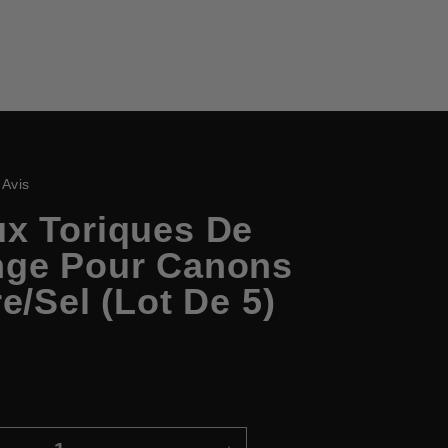
Cliquez
Avis
pour
x Toriques De
faire
défiler
ge Pour Canons
jusqu'aux
e/sel (lot De 5)
avis