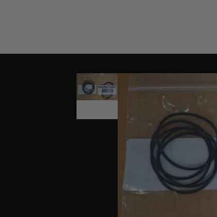
IGNORER
ET
PASSER
AU
CONTENU