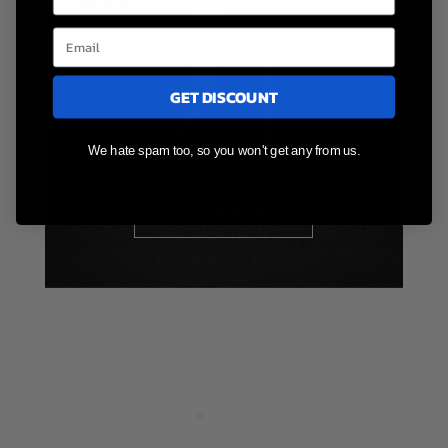
GET DISCOUNT
We hate spam too, so you won't get any from us.
SHOP NOW