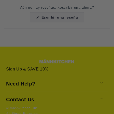
Aún no hay reseñas, ¿escribir una ahora?
(Se
Escribir una reseña
abre
en
una
nueva
ventana)
Sign Up & SAVE 10%
Need Help?
Contact Us
© mannkitchen, Inc.
All Rights Reserved.